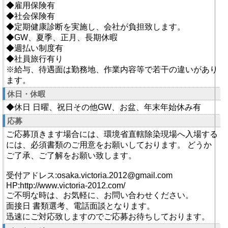
◆雇用保険有
◆社会保険有
◆定期健康診断を実施し、会社が負担致します。
◆GW、夏季、正月、長期休暇
◆週払い制度有
◆社員旅行有り
※給与、待遇面は勤務地、作業内容等で若干の違いがあり
ます。
休日・休暇
◆休日 日曜、祝日その他GW、お盆、年末年始休み有
応募
ご応募頂きます場合には、環境省直轄除染現場へ入場する
には、必須書類のご用意をお願いしております。 どうか
ご了承、ご了解をお願い致します。
受付アドレス:osaka.victoria.2012@gmail.com
HP:http://www.victoria-2012.com/
ご不明な時は、お気軽に、お問い合わせください。
面接日 書類選考、電話面談となります。
迅速にご対応致しますのでご応募お待ちしております。