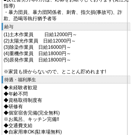
指導)
・暴力団員、暴力団関係者、刺青、指欠損(事故可)、詐
欺、恐喝等執行猶予者等
給与
(1)土木作業員 日給12000円～
(2)太陽光作業員 日給12000円～
(3)除染作業員 日給16000円～
(4)重機作業員 日給18000円～
(5)原発作業員 日給18000円～
※家賃も掛からないので、とことん貯めれます!
待遇・福利厚生
◆未経験者歓迎
◆年齢不問
◆資格取得制度有
◆研修有
◆個室宿舎完備(完全無料)
※お風呂、キッチン完備!!
◆交通費支給
◆自家用車OK(駐車場無料)