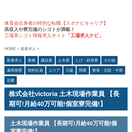
体育会出身者の特別な転職【スポナビキャリア】
高収入や寮完備のシゴトが満載！
工場系シゴト情報求人サイト
「工場求人ナビ」
HOME
>
新着求人
>
新着求人
業種
建設業
土木業
とび・鉄骨業
その他
雇用形態
契約社員
エリア
大阪
関東
東海・北陸・中部
近畿
株式会社victoria 土木現場作業員 【長
期可!月給40万可能!個室寮完備!】
土木現場作業員 【長期可!月給40万可能!個
室寮完備!】