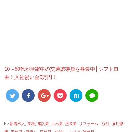
10～50代が活躍中の交通誘導員を募集中│シフト自
由！入社祝い金5万円！
B!
-
新着求人
,
業種
,
建設業
,
土木業
,
塗装業
,
リフォーム・設計
,
雇用形
態
,
正社員（新卒）
,
正社員（中途）
,
エリア
,
神奈川