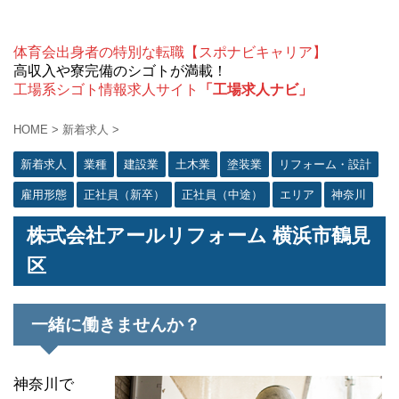
体育会出身者の特別な転職【スポナビキャリア】
高収入や寮完備のシゴトが満載！
工場系シゴト情報求人サイト
「工場求人ナビ」
HOME
>
新着求人
>
新着求人
業種
建設業
土木業
塗装業
リフォーム・設計
雇用形態
正社員（新卒）
正社員（中途）
エリア
神奈川
株式会社アールリフォーム 横浜市鶴見
区
一緒に働きませんか？
神奈川で