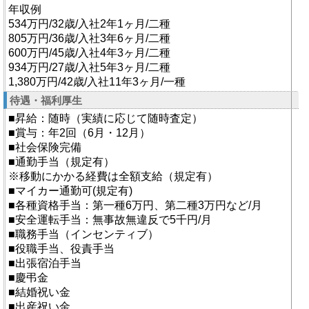
年収例
534万円/32歳/入社2年1ヶ月/二種
805万円/36歳/入社3年6ヶ月/二種
600万円/45歳/入社4年3ヶ月/二種
934万円/27歳/入社5年3ヶ月/二種
1,380万円/42歳/入社11年3ヶ月/一種
待遇・福利厚生
■昇給：随時（実績に応じて随時査定）
■賞与：年2回（6月・12月）
■社会保険完備
■通勤手当（規定有）
※移動にかかる経費は全額支給（規定有）
■マイカー通勤可(規定有)
■各種資格手当：第一種6万円、第二種3万円など/月
■安全運転手当：無事故無違反で5千円/月
■職務手当（インセンティブ）
■役職手当、役責手当
■出張宿泊手当
■慶弔金
■結婚祝い金
■出産祝い金