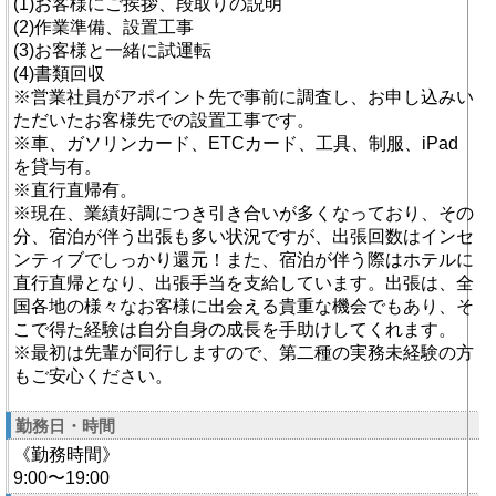
(1)お客様にご挨拶、段取りの説明
(2)作業準備、設置工事
(3)お客様と一緒に試運転
(4)書類回収
※営業社員がアポイント先で事前に調査し、お申し込みい
ただいたお客様先での設置工事です。
※車、ガソリンカード、ETCカード、工具、制服、iPad
を貸与有。
※直行直帰有。
※現在、業績好調につき引き合いが多くなっており、その
分、宿泊が伴う出張も多い状況ですが、出張回数はインセ
ンティブでしっかり還元！また、宿泊が伴う際はホテルに
直行直帰となり、出張手当を支給しています。出張は、全
国各地の様々なお客様に出会える貴重な機会でもあり、そ
こで得た経験は自分自身の成長を手助けしてくれます。
※最初は先輩が同行しますので、第二種の実務未経験の方
もご安心ください。
勤務日・時間
《勤務時間》
9:00〜19:00