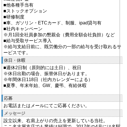
■他各種手当有
■ストックオプション
■研修制度
■車、ガソリン・ETCカード、制服、ipad貸与有
■社内キャンペーン
※月1回全社員参加の懇親会（費用全額会社負担）など
■給与受取サービス導入
※給与支給日前に、既労働分の一部の給与を受け取れるサ
ービスです。
休日・休暇
■週休2日制（原則的には土日）、祝日
※休日出勤の場合、振替休日があります。
※年間休日118日（社内カレンダーによる）
■夏季、年末年始、GW、慶弔、有給休暇
応募
お電話またはメールにてご応募ください。
メッセージ
設立以来、右肩上がりの売上を更新している当社。
ここ名古屋支店でも業績は好調で、2017年の4月には名駅