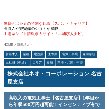
体育会出身者の特別な転職【スポナビキャリア】
高収入や寮完備のシゴトが満載！
工場系シゴト情報求人サイト
「工場求人ナビ」
HOME
>
新着求人
>
新着求人
業種
建設業
土木業
電気工事業
雇用形態
正社員（中途）
エリア
愛知
東海・北陸・中部
株式会社ネオ・コーポレーション 名古
屋支店
高収入の電気工事士【名古屋支店】1年目か
ら年収500万円超可能！インセンティブ有で