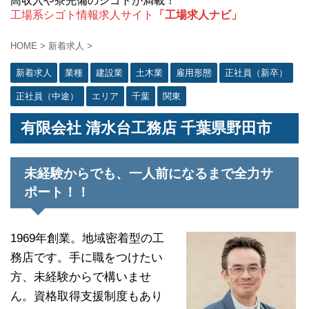
高収入や寮完備のシゴトが満載！
工場系シゴト情報求人サイト
「工場求人ナビ」
HOME
>
新着求人
>
新着求人
業種
建設業
土木業
雇用形態
正社員（新卒）
正社員（中途）
エリア
千葉
関東
有限会社 清水台工務店 千葉県野田市
未経験からでも、一人前になるまで全力サ
ポート！！
1969年創業。地域密着型の工
務店です。手に職をつけたい
方、未経験からで構いませ
ん。資格取得支援制度もあり