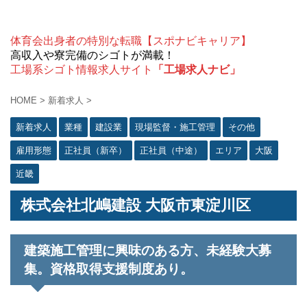
体育会出身者の特別な転職【スポナビキャリア】
高収入や寮完備のシゴトが満載！
工場系シゴト情報求人サイト
「工場求人ナビ」
HOME
>
新着求人
>
新着求人
業種
建設業
現場監督・施工管理
その他
雇用形態
正社員（新卒）
正社員（中途）
エリア
大阪
近畿
株式会社北嶋建設 大阪市東淀川区
建築施工管理に興味のある方、未経験大募
集。資格取得支援制度あり。