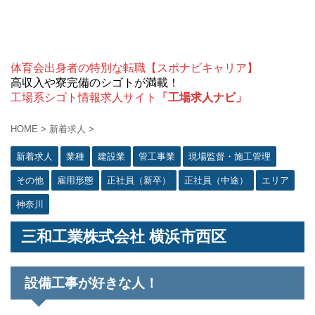
体育会出身者の特別な転職【スポナビキャリア】
高収入や寮完備のシゴトが満載！
工場系シゴト情報求人サイト
「工場求人ナビ」
HOME
>
新着求人
>
新着求人
業種
建設業
管工事業
現場監督・施工管理
その他
雇用形態
正社員（新卒）
正社員（中途）
エリア
神奈川
三和工業株式会社 横浜市西区
設備工事が好きな人！