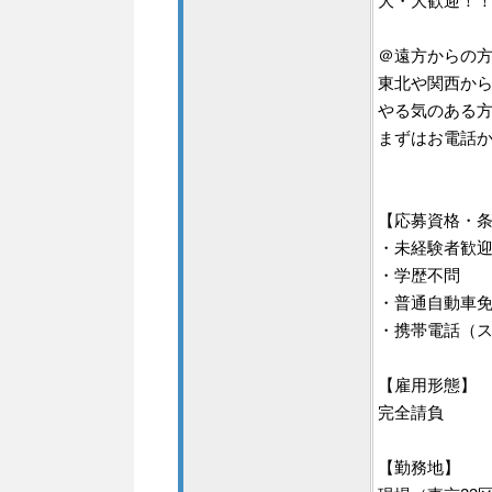
大・大歓迎！
＠遠方からの
東北や関西か
やる気のある
まずはお電話
【応募資格・
・未経験者歓
・学歴不問
・普通自動車免
・携帯電話（
【雇用形態】
完全請負
【勤務地】