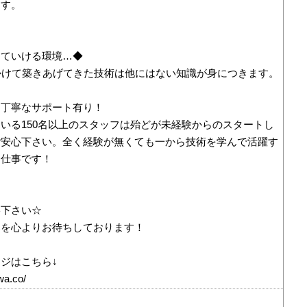
ます。
めていける環境…◆
かけて築きあげてきた技術は他にはない知識が身につきます。
も丁寧なサポート有り！
いる150名以上のスタッフは殆どが未経験からのスタートし
ご安心下さい。全く経験が無くても一から技術を学んで活躍す
お仕事です！
絡下さい☆
募を心よりお待ちしております！
ジはこちら↓
wa.co/