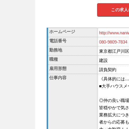
この求人
ホームページ
http://www.nani
電話番号
080-9809-7834
勤務地
東京都江戸川区中
職種
建設
雇用形態
請負契約
仕事内容
《具体的には
■大手ハウスメ
◎仲の良い職
皆穏やかで気
業務拡大につ
者からの応募