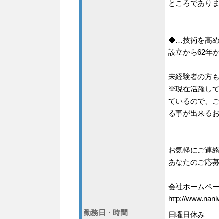
ところであり
◆…技術を高
設立から62年
未経験者の方
※現在活躍して
ているので、
る事が出来る
お気軽にご連
あなたのご応
会社ホームペー
http://www.nani
勤務日・時間
日曜日休み