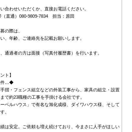
問い合わせいただくか、直接お電話ください。
直通）080-9809-7834 担当：原田
応募の際は、
まい、年齢、ご連絡先を記載お願いします。
後、通過者の方は面接（写真付履歴書）を行います。
イント】
案件…◆
ダ手摺・フェンス組立などの外装工事から、家具の組立・設置
まで約23職種の工事を手掛ける会社です。
ヘーベルハウス」で有名な旭化成様、ダイワハウス様、そして
です。
業績は安定。ご依頼も増え続けており、今まさに人手がほしい