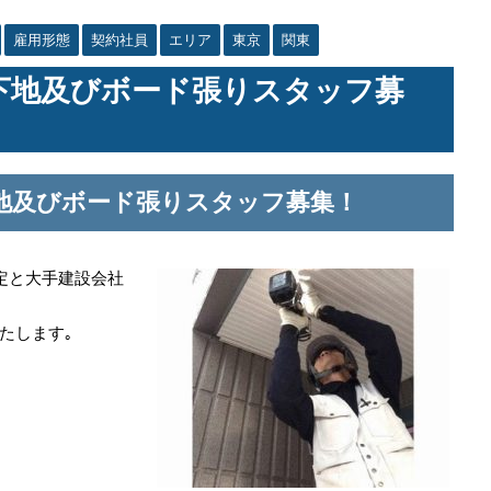
雇用形態
契約社員
エリア
東京
関東
下地及びボード張りスタッフ募
地及びボード張りスタッフ募集！
定と大手建設会社
たします｡