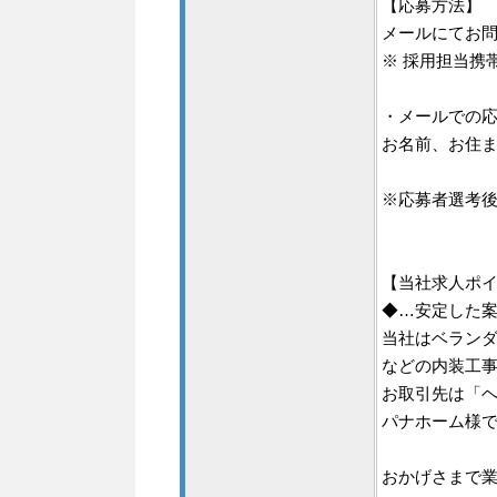
【応募方法】
メールにてお
※ 採用担当携帯（
・メールでの
お名前、お住
※応募者選考
【当社求人ポ
◆…安定した
当社はベラン
などの内装工事
お取引先は「
パナホーム様
おかげさまで