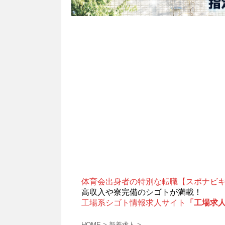
体育会出身者の特別な転職【スポナビ
高収入や寮完備のシゴトが満載！
工場系シゴト情報求人サイト
「工場求
HOME
>
新着求人
>