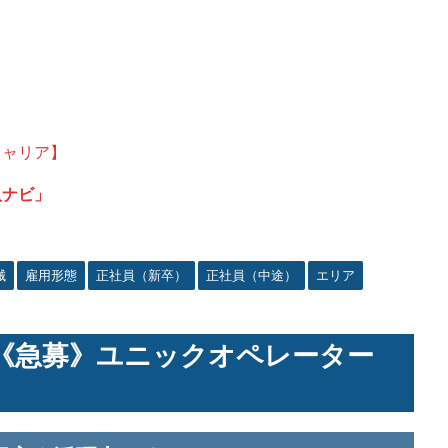
キャリア】
人ナビ」
械
雇用形態
正社員（新卒）
正社員（中途）
エリア
 《急募》ユニックオペレーター