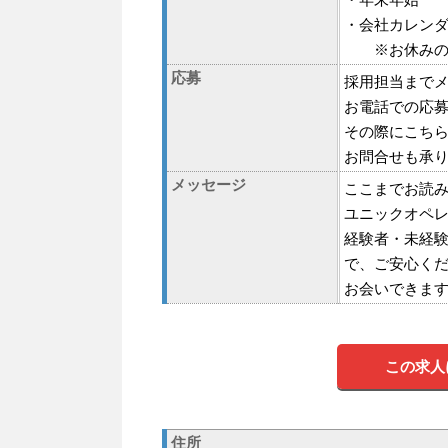
・会社カレン
※お休みの希
応募
採用担当まで
お電話での応
その際にこち
お問合せも承
メッセージ
ここまでお読
ユニックオペ
経験者・未経
で、ご安心く
お会いできま
この求人
住所