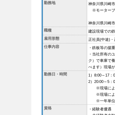
勤務地
神奈川県川崎市高
※モータープ
神奈川県川崎市宮
職種
建設現場での
雇用形態
正社員(中途)・
仕事内容
・鉄板等の揚
・当社所有のユ
ク）で車庫で
べます）現場
勤務日・時間
1）8:00～17：
2）20:00～5：
※現場によっては
※現場によっ
※一年単位
資格
・経験者優遇