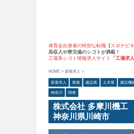
体育会出身者の特別な転職【スポナビ
高収入や寮完備のシゴトが満載！
工場系シゴト情報求人サイト
「工場求
HOME
>
新着求人
>
新着求人
業種
建設業
土木業
建設機
神奈川
関東
株式会社 多摩川機工
神奈川県川崎市