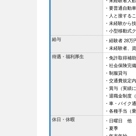
・未経験者大
・要普通自動
・人と接する
・未経験から
・小型移動式
給与
・経験者 28万
・未経験者、
待遇・福利厚生
・免許取得補
・社会保険完
・制服貸与
・交通費規定
・賞与（実績
・退職金制度（
・車・バイク通
・各種手当（
休日・休暇
・日曜日 他
・夏季
・年末年始