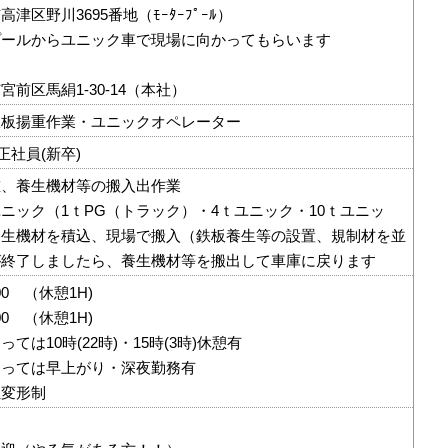
津区野川3695番地（ﾓｰﾀｰﾌﾟｰﾙ）
ールからユニック車で現場に向かってもらいます
前区馬絹1-30-14（本社）
鉄板揚重作業・ユニックオペレーター
正社員(新卒)
重、養生機材等の搬入出作業
ニック（1ｔPG（トラック）・4ｔユニック・10ｔユニッ
養生機材を積込、現場で搬入（鉄板養生等の設置、規制材を並
が終了しましたら、養生機材等を搬出して車庫に戻ります
00 （休憩1H)
00 （休憩1H)
10時(22時)・15時(3時)休憩有
ては早上がり・深夜勤務有
変形制