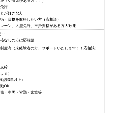
歓迎（やる気がある方！！）
車免許
ことが好きな方
技術・資格を取得したい方（応相談）
クレーン、大型免許、玉掛資格がある方大歓迎
円～
資格なしの方は応相談
助制度有（未経験者の方、サポートいたします！！応相談）
備
内支給
による）
勤務3年以上）
勤OK
乗務・車両・皆勤・家族等）