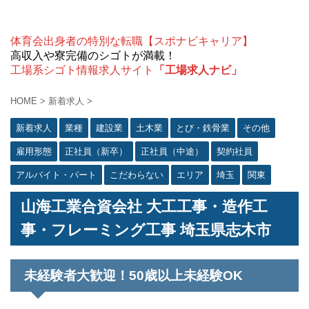
体育会出身者の特別な転職【スポナビキャリア】
高収入や寮完備のシゴトが満載！
工場系シゴト情報求人サイト
「工場求人ナビ」
HOME
>
新着求人
>
新着求人
業種
建設業
土木業
とび・鉄骨業
その他
雇用形態
正社員（新卒）
正社員（中途）
契約社員
アルバイト・パート
こだわらない
エリア
埼玉
関東
山海工業合資会社 大工工事・造作工
事・フレーミング工事 埼玉県志木市
未経験者大歓迎！50歳以上未経験OK