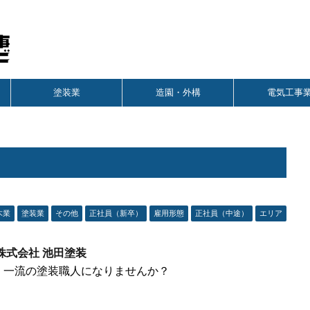
塗装業
造園・外構
電気工事
木業
塗装業
その他
正社員（新卒）
雇用形態
正社員（中途）
エリア
株式会社 池田塗装
、一流の塗装職人になりませんか？