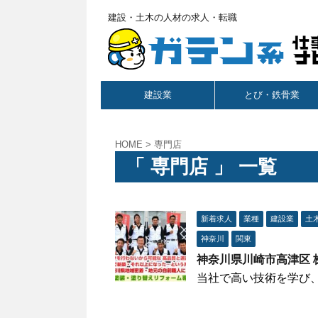
建設・土木の人材の求人・転職
建設業
とび・鉄骨業
HOME
>
専門店
「 専門店 」 一覧
新着求人
業種
建設業
土
神奈川
関東
神奈川県川崎市高津区 
当社で高い技術を学び