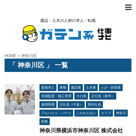
建設・土木の人材の求人・転職
HOME
>
神奈川区
「 神奈川区 」 一覧
新着求人
業種
建設業
土木業
とび・鉄骨業
現場監督・施工管理
その他
正社員（新卒）
雇用形態
正社員（中途）
契約社員
アルバイト・パート
こだわらない
エリア
神奈川
関東
神奈川県横浜市神奈川区 株式会社