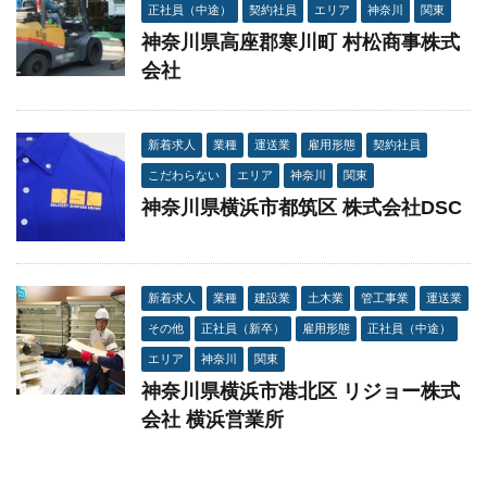
正社員（中途）
契約社員
エリア
神奈川
関東
神奈川県高座郡寒川町 村松商事株式
会社
新着求人
業種
運送業
雇用形態
契約社員
こだわらない
エリア
神奈川
関東
神奈川県横浜市都筑区 株式会社DSC
新着求人
業種
建設業
土木業
管工事業
運送業
その他
正社員（新卒）
雇用形態
正社員（中途）
エリア
神奈川
関東
神奈川県横浜市港北区 リジョー株式
会社 横浜営業所