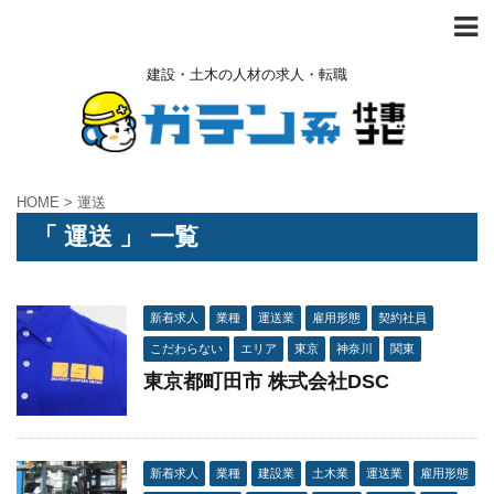
建設・土木の人材の求人・転職
HOME
>
運送
「 運送 」 一覧
新着求人
業種
運送業
雇用形態
契約社員
こだわらない
エリア
東京
神奈川
関東
東京都町田市 株式会社DSC
新着求人
業種
建設業
土木業
運送業
雇用形態