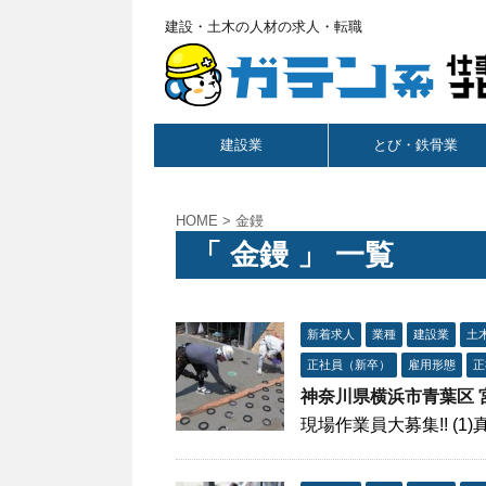
建設・土木の人材の求人・転職
建設業
とび・鉄骨業
HOME
>
金鏝
「 金鏝 」 一覧
新着求人
業種
建設業
土
正社員（新卒）
雇用形態
正
神奈川県横浜市青葉区 
現場作業員大募集!! (1