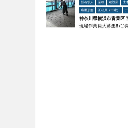
新着求人
業種
建設業
土
雇用形態
正社員（中途）
ア
神奈川県横浜市青葉区 
現場作業員大募集!! (1