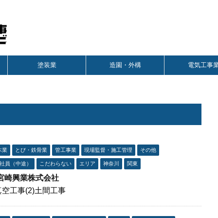
塗装業
造園・外構
電気工事
木業
とび・鉄骨業
管工事業
現場監督・施工管理
その他
社員（中途）
こだわらない
エリア
神奈川
関東
宮崎興業株式会社
)真空工事(2)土間工事