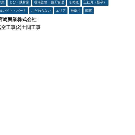
木業
とび・鉄骨業
現場監督・施工管理
その他
正社員（新卒）
ルバイト・パート
こだわらない
エリア
神奈川
関東
宮崎興業株式会社
)真空工事(2)土間工事