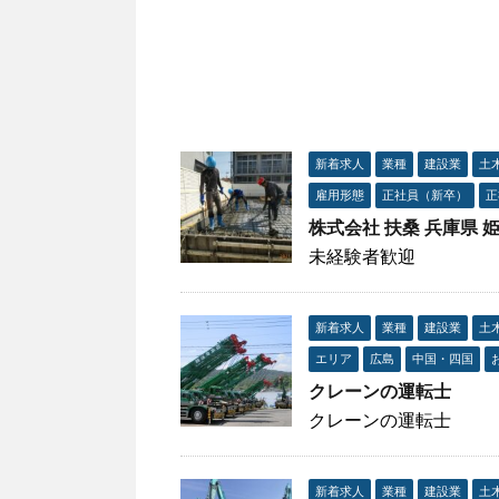
新着求人
業種
建設業
土
雇用形態
正社員（新卒）
正
株式会社 扶桑 兵庫県 
未経験者歓迎
新着求人
業種
建設業
土
エリア
広島
中国・四国
クレーンの運転士
クレーンの運転士
新着求人
業種
建設業
土