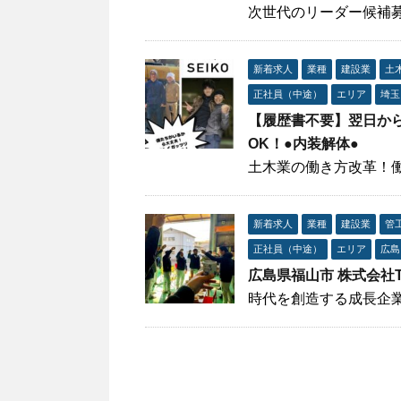
次世代のリーダー候補
新着求人
業種
建設業
土
正社員（中途）
エリア
埼玉
【履歴書不要】翌日か
OK！●内装解体●
土木業の働き方改革！
新着求人
業種
建設業
管
正社員（中途）
エリア
広島
広島県福山市 株式会社T
時代を創造する成長企