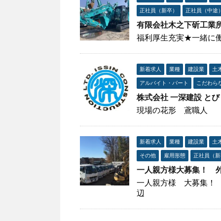
正社員（新卒）
正社員（中途
有限会社木之下斫工業
福利厚生充実★一緒に
新着求人
業種
建設業
土
アルバイト・パート
こだわら
株式会社 一深建設 と
現場の花形 鳶職人
新着求人
業種
建設業
土
その他
雇用形態
正社員（新
一人親方様大募集！ 
一人親方様 大募集！
辺