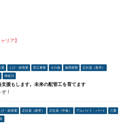
キャリア】
木業
とび・鉄骨業
管工事業
その他
雇用形態
正社員（新卒）
神奈川
格支援もします。未来の配管工を育てます
うぞ！
とび・鉄骨業
正社員（新卒）
正社員（中途）
アルバイト・パート
三重
良