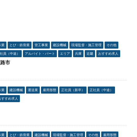
木業
とび・鉄骨業
管工事業
建設機械
現場監督・施工管理
その他
社員（中途）
アルバイト・パート
エリア
兵庫
近畿
おすすめ求人
姫路市
木業
建設機械
運送業
雇用形態
正社員（新卒）
正社員（中途）
おすすめ求人
木業
とび・鉄骨業
建設機械
現場監督・施工管理
その他
雇用形態