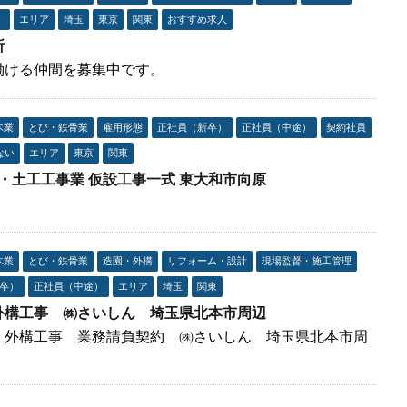
）
エリア
埼玉
東京
関東
おすすめ求人
所
働ける仲間を募集中です。
木業
とび・鉄骨業
雇用形態
正社員（新卒）
正社員（中途）
契約社員
ない
エリア
東京
関東
び・土工工事業 仮設工事一式 東大和市向原
木業
とび・鉄骨業
造園・外構
リフォーム・設計
現場監督・施工管理
卒）
正社員（中途）
エリア
埼玉
関東
外構工事 ㈱さいしん 埼玉県北本市周辺
 外構工事 業務請負契約 ㈱さいしん 埼玉県北本市周