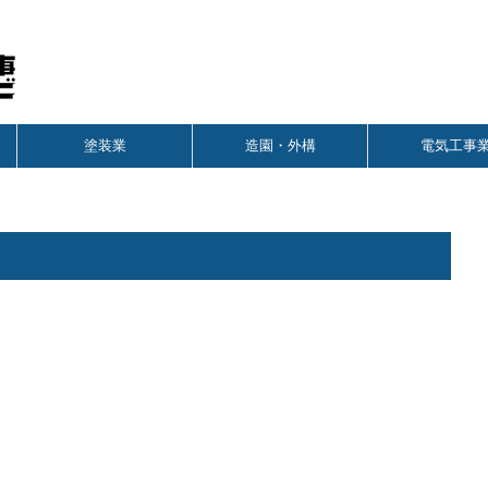
塗装業
造園・外構
電気工事