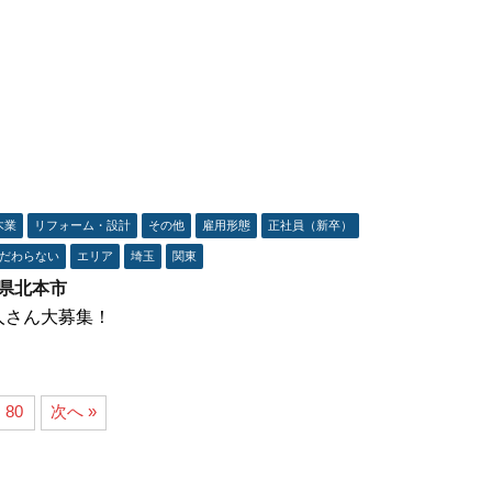
木業
リフォーム・設計
その他
雇用形態
正社員（新卒）
だわらない
エリア
埼玉
関東
玉県北本市
人さん大募集！
80
次へ »