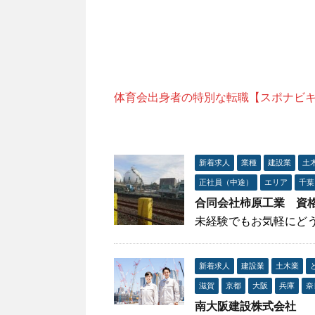
体育会出身者の特別な転職【スポナビ
新着求人
業種
建設業
土
正社員（中途）
エリア
千葉
合同会社柿原工業 資
未経験でもお気軽にど
新着求人
建設業
土木業
滋賀
京都
大阪
兵庫
奈
南大阪建設株式会社