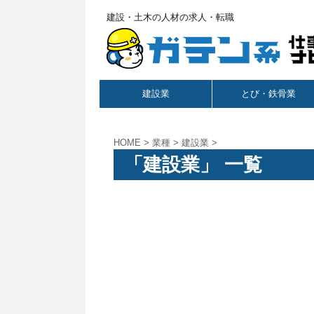
建設・土木の人材の求人・転職
建設業
とび・鉄骨業
HOME
>
業種
>
建設業
>
「建設業」 一覧