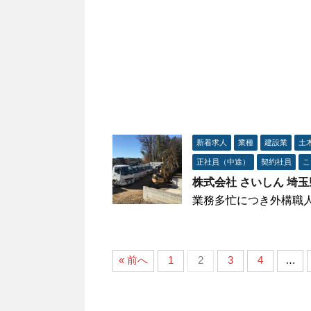
新着求人
業種
建設業
土
正社員（中途）
契約社員
こ
株式会社 さいしん 埼
業務多忙につき外構職
« 前へ
1
2
3
4
…