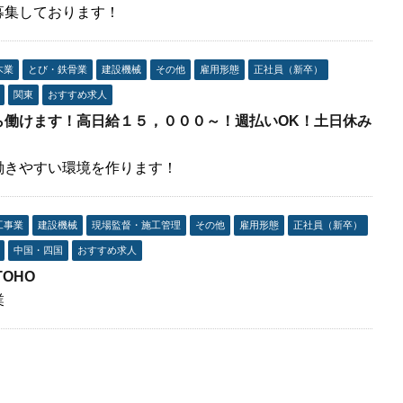
募集しております！
木業
とび・鉄骨業
建設機械
その他
雇用形態
正社員（新卒）
関東
おすすめ求人
ら働けます！高日給１５，０００～！週払いOK！土日休み
働きやすい環境を作ります！
工事業
建設機械
現場監督・施工管理
その他
雇用形態
正社員（新卒）
中国・四国
おすすめ求人
OHO
業