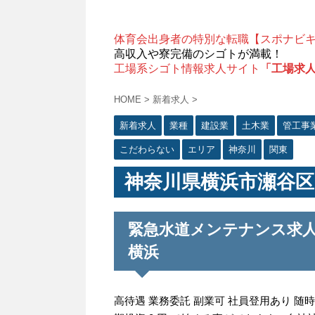
体育会出身者の特別な転職【スポナビ
高収入や寮完備のシゴトが満載！
工場系シゴト情報求人サイト
「工場求
HOME
>
新着求人
>
新着求人
業種
建設業
土木業
管工事
こだわらない
エリア
神奈川
関東
神奈川県横浜市瀬谷区
緊急水道メンテナンス求人 
横浜
高待遇 業務委託 副業可 社員登用あり 随