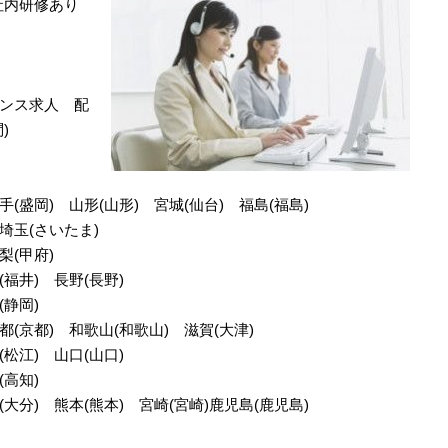
社内研修あり
ンス求人 配
)
手(盛岡) 山形(山形) 宮城(仙台) 福島(福島)
埼玉(さいたま)
梨(甲府)
(福井) 長野(長野)
(静岡)
都(京都) 和歌山(和歌山) 滋賀(大津)
(松江) 山口(山口)
(高知)
(大分) 熊本(熊本) 宮崎(宮崎)鹿児島(鹿児島)