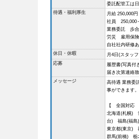
委託配管工は
待遇・福利厚生
月給 250,000円
社員 250,000
業務委託 歩
労災 雇用保
自社社内研修あ
休日・休暇
月4日(スタッ
応募
履歴書(写真付
届き次第連絡
メッセージ
高待遇 業務委託
事ができます。
【 全国対応
北海道(札幌) 
台) 福島(福島
東京都(東京) 
群馬(前橋) 栃