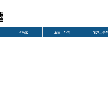
塗装業
造園・外構
電気工事