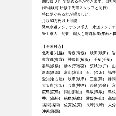
期投資 0 円 で始める事ができます。自社
(未経験可 研修中先輩スタッフと同行)
特に夢がある方が望ましい。
月収50万円以上可能
緊急水道メンテナンス求人 水道メンテナ
管工求人 配管工職人も随時募集(年齢不問
【全国対応】
北海道(札幌) 青森(青森) 秋田(秋田) 岩
東京都(東京) 神奈川(横浜) 千葉(千葉) 
群馬(前橋) 栃木(宇都宮) 茨城(水戸) 山
新潟(新潟) 富山(富山) 石川(金沢) 福井
愛知(名古屋) 岐阜(岐阜) 三重(津) 静岡
大阪府(大阪) 兵庫(神戸) 奈良(奈良) 京
広島(広島) 岡山(岡山) 鳥取(鳥取) 島根
香川(高松) 徳島(徳島) 愛媛(松山) 高知
福岡(福岡) 佐賀(佐賀) 長崎(長崎) 大分
沖縄(那覇)