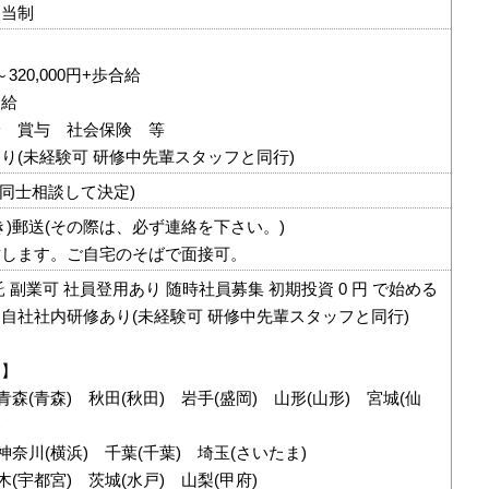
日当制
～320,000円+歩合給
合給
険 賞与 社会保険 等
り(未経験可 研修中先輩スタッフと同行)
フ同士相談して決定)
き)郵送(その際は、必ず連絡を下さい。)
致します。ご自宅のそばで面接可。
 副業可 社員登用あり 随時社員募集 初期投資 0 円 で始める
自社社内研修あり(未経験可 研修中先輩スタッフと同行)
 】
青森(青森) 秋田(秋田) 岩手(盛岡) 山形(山形) 宮城(仙
)
神奈川(横浜) 千葉(千葉) 埼玉(さいたま)
木(宇都宮) 茨城(水戸) 山梨(甲府)