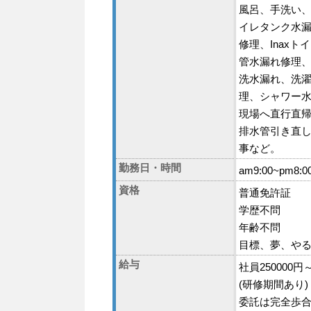
風呂、手洗い
イレタンク水漏
修理、Inaxト
管水漏れ修理
洗水漏れ、洗
理、シャワー
現場へ直行直帰
排水管引き直
事など。
勤務日・時間
am9:00~pm8:
資格
普通免許証
学歴不問
年齢不問
目標、夢、や
給与
社員250000円～
(研修期間あり)
委託は完全歩