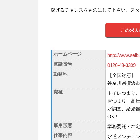
稼げるチャンスをものにして下さい。スタ
この求人
ホームページ
http://www.seib
電話番号
0120-43-3399
勤務地
【全国対応】
神奈川県横浜市瀬
職種
トイレつまり
管つまり、高圧
水調査、給湯
OK!!
雇用形態
業務委託・在
仕事内容
水道メンテナ