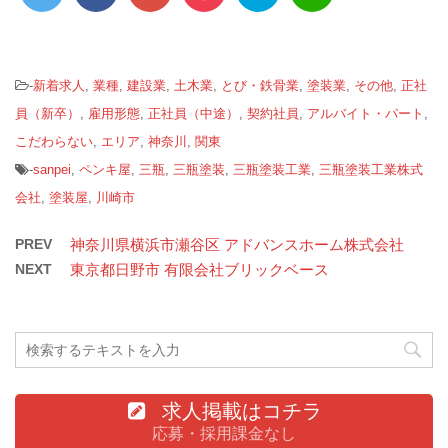
-
新着求人
,
業種
,
建設業
,
土木業
,
とび・鉄骨業
,
塗装業
,
その他
,
正社
員（新卒）
,
雇用形態
,
正社員（中途）
,
契約社員
,
アルバイト・パート
,
こだわらない
,
エリア
,
神奈川
,
関東
-
sanpei
,
ペンキ屋
,
三瓶
,
三瓶塗装
,
三瓶塗装工業
,
三瓶塗装工業株式
会社
,
塗装屋
,
川崎市
PREV
神奈川県横浜市瀬谷区 アドバンスホーム株式会社
NEXT
東京都日野市 有限会社ブリックベース
求人掲載はコチラ
応募・採用課金なし