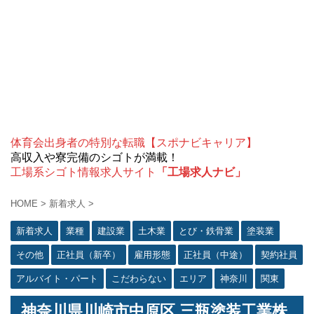
体育会出身者の特別な転職【スポナビキャリア】
高収入や寮完備のシゴトが満載！
工場系シゴト情報求人サイト
「工場求人ナビ」
HOME
>
新着求人
>
新着求人
業種
建設業
土木業
とび・鉄骨業
塗装業
その他
正社員（新卒）
雇用形態
正社員（中途）
契約社員
アルバイト・パート
こだわらない
エリア
神奈川
関東
神奈川県川崎市中原区 三瓶塗装工業株