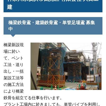
建
橋梁鉄骨鳶・建築鉄骨鳶・単管足場鳶 募集
中
橋梁新設現
場に於い
て、ベント
工法・送り
出し・一括
架設工法等
の施工方法
により橋梁
鉄骨を組立てる仕事を行います。
プラント工場内に於きましても、単管パイプを利用し