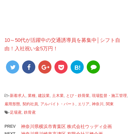
10～50代が活躍中の交通誘導員を募集中│シフト自
由！入社祝い金5万円！
B!
-
新着求人
,
業種
,
建設業
,
土木業
,
とび・鉄骨業
,
現場監督・施工管理
,
雇用形態
,
契約社員
,
アルバイト・パート
,
エリア
,
神奈川
,
関東
-
足場鳶
,
鉄骨鳶
PREV
神奈川県横浜市青葉区 株式会社ウッディ企画
NEXT
神奈川県川崎市高津区 有限会社三橋企画