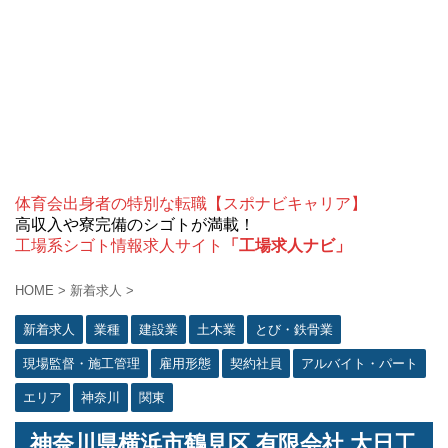
体育会出身者の特別な転職【スポナビキャリア】
高収入や寮完備のシゴトが満載！
工場系シゴト情報求人サイト
「工場求人ナビ」
HOME
>
新着求人
>
新着求人
業種
建設業
土木業
とび・鉄骨業
現場監督・施工管理
雇用形態
契約社員
アルバイト・パート
エリア
神奈川
関東
神奈川県横浜市鶴見区 有限会社 大日工