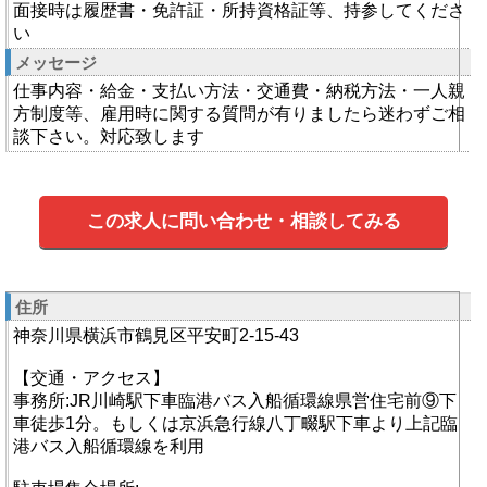
面接時は履歴書・免許証・所持資格証等、持参してくださ
い
メッセージ
仕事内容・給金・支払い方法・交通費・納税方法・一人親
方制度等、雇用時に関する質問が有りましたら迷わずご相
談下さい。対応致します
この求人に問い合わせ・相談してみる
住所
神奈川県横浜市鶴見区平安町2-15-43
【交通・アクセス】
事務所:JR川崎駅下車臨港バス入船循環線県営住宅前⑨下
車徒歩1分。もしくは京浜急行線八丁畷駅下車より上記臨
港バス入船循環線を利用