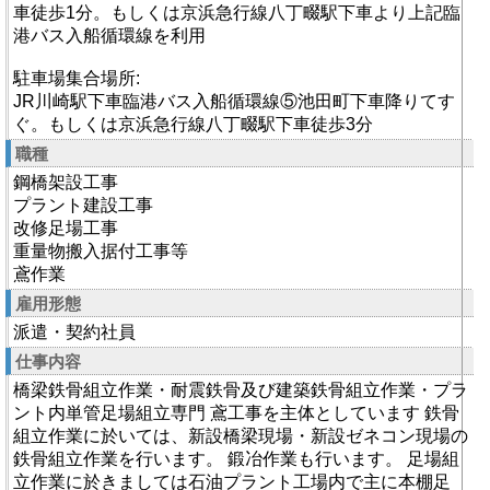
車徒歩1分。もしくは京浜急行線八丁畷駅下車より上記臨
港バス入船循環線を利用
駐車場集合場所:
JR川崎駅下車臨港バス入船循環線⑤池田町下車降りてす
ぐ。もしくは京浜急行線八丁畷駅下車徒歩3分
職種
鋼橋架設工事
プラント建設工事
改修足場工事
重量物搬入据付工事等
鳶作業
雇用形態
派遣・契約社員
仕事内容
橋梁鉄骨組立作業・耐震鉄骨及び建築鉄骨組立作業・プラ
ント内単管足場組立専門 鳶工事を主体としています 鉄骨
組立作業に於いては、新設橋梁現場・新設ゼネコン現場の
鉄骨組立作業を行います。 鍛冶作業も行います。 足場組
立作業に於きましては石油プラント工場内で主に本棚足