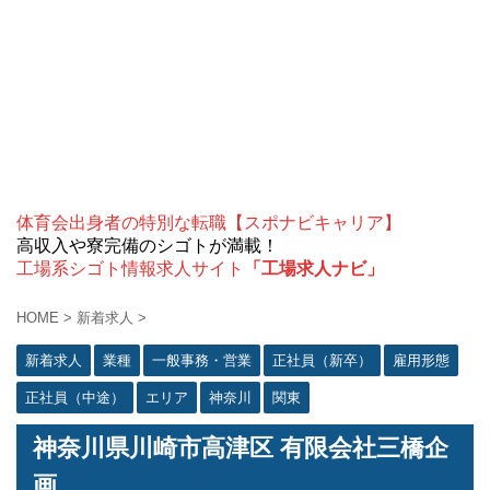
体育会出身者の特別な転職【スポナビキャリア】
高収入や寮完備のシゴトが満載！
工場系シゴト情報求人サイト
「工場求人ナビ」
HOME
>
新着求人
>
新着求人
業種
一般事務・営業
正社員（新卒）
雇用形態
正社員（中途）
エリア
神奈川
関東
神奈川県川崎市高津区 有限会社三橋企
画