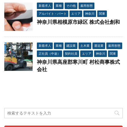
新着求人
業種
その他
雇用形態
アルバイト・パート
エリア
神奈川
関東
神奈川県相模原市緑区 株式会社創和
新着求人
業種
建設業
土木業
運送業
雇用形態
正社員（中途）
契約社員
エリア
神奈川
関東
神奈川県高座郡寒川町 村松商事株式
会社