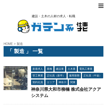
建設・土木の人材の求人・転職
HOME
>
製造
「 製造 」 一覧
新着求人
業種
建設業
土木業
電気工事業
管工事業
正社員（新卒）
雇用形態
正社員（中途）
契約社員
エリア
神奈川
関東
神奈川県大和市柳橋 株式会社アクア
システム